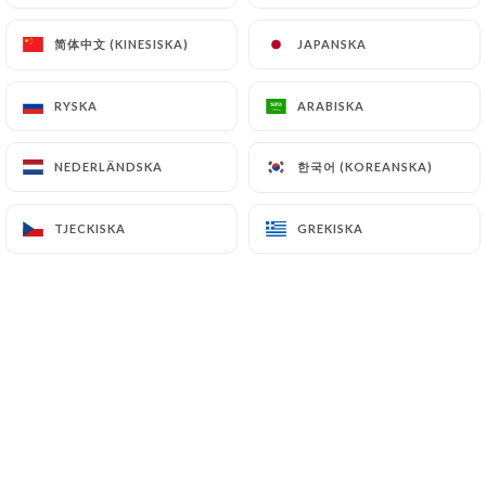
简体中文 (KINESISKA)
简体中文 (KINESISKA)
JAPANSKA
JAPANSKA
RYSKA
RYSKA
ARABISKA
ARABISKA
한국어 (KOREANSKA)
한국어 (KOREANSKA)
NEDERLÄNDSKA
NEDERLÄNDSKA
TJECKISKA
TJECKISKA
GREKISKA
GREKISKA