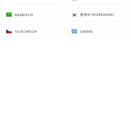
한국어 (KOREAANS)
한국어 (KOREAANS)
ARABISCH
ARABISCH
TSJECHISCH
TSJECHISCH
GRIEKS
GRIEKS
Au cœur du quartier Vauban, cette
adresse vous propose un service à
l’ardoise de produits frais tous les midis
et se transforme en bar à tapas animé
du Jeudi au Samedi soir.
Maison Vauban, vous accueille dans un
cadre lumineux et convivial
et vous propose différents espaces
entre la salle, la terrasse extérieure
mais également son patio privé