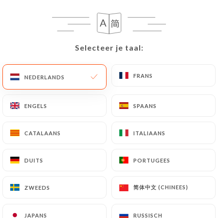
Selecteer je taal:
Selecteer je taal:
Maison Vauban
FRANS
FRANS
NEDERLANDS
NEDERLANDS
ENGELS
ENGELS
SPAANS
SPAANS
473 REVIEW
RESTAURANT - BAR
CATALAANS
CATALAANS
ITALIAANS
ITALIAANS
109 Boulevard Vauban
13006 Marseille France
DUITS
DUITS
PORTUGEES
PORTUGEES
简体中文 (CHINEES)
简体中文 (CHINEES)
ZWEEDS
ZWEEDS
Wie zijn wij?
JAPANS
JAPANS
RUSSISCH
RUSSISCH